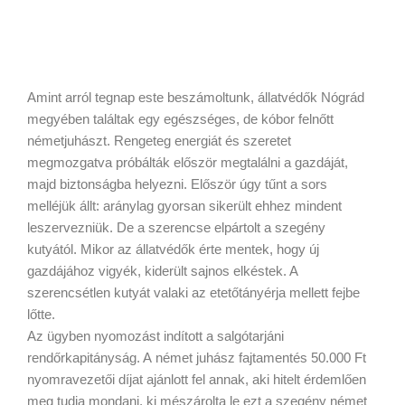
Amint arról tegnap este beszámoltunk, állatvédők Nógrád
megyében találtak egy egészséges, de kóbor felnőtt
németjuhászt. Rengeteg energiát és szeretet
megmozgatva próbálták először megtalálni a gazdáját,
majd biztonságba helyezni. Először úgy tűnt a sors
melléjük állt: aránylag gyorsan sikerült ehhez mindent
leszervezniük. De a szerencse elpártolt a szegény
kutyától. Mikor az állatvédők érte mentek, hogy új
gazdájához vigyék, kiderült sajnos elkéstek. A
szerencsétlen kutyát valaki az etetőtányérja mellett fejbe
lőtte.
Az ügyben nyomozást indított a salgótarjáni
rendőrkapitányság. A német juhász fajtamentés 50.000 Ft
nyomravezetői díjat ajánlott fel annak, aki hitelt érdemlően
meg tudja mondani, ki mészárolta le ezt a szegény német