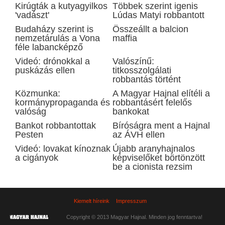
Kirúgták a kutyagyilkos
Többek szerint igenis
'vadászt'
Lúdas Matyi robbantott
Budaházy szerint is
Összeállt a balcion
nemzetárulás a Vona
maffia
féle labancképző
Videó: drónokkal a
Valószínű:
puskázás ellen
titkosszolgálati
robbantás történt
Közmunka:
A Magyar Hajnal elítéli a
kormánypropaganda és
robbantásért felelős
valóság
bankokat
Bankot robbantottak
Bíróságra ment a Hajnal
Pesten
az ÁVH ellen
Videó: lovakat kínoznak
Újabb aranyhajnalos
a cigányok
képviselőket börtönzött
be a cionista rezsim
Kiemelt híreink
Impresszum
Copyright © 2013 Magyar Hajnal. Minden jog fenntartva!