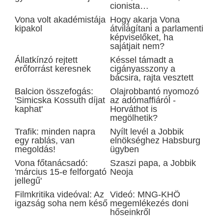
cionista…
Vona volt akadémistája
Hogy akarja Vona
kipakol
átvilágítani a parlamenti
képviselőket, ha
sajátjait nem?
Állatkínzó rejtett
Késsel támadt a
erőforrást keresnek
cigányasszony a
bácsira, rajta vesztett
Balcion összefogás:
Olajrobbantó nyomozó
'Simicska Kossuth díjat
az adómaffiáról -
kaphat'
Horváthot is
megölhetik?
Trafik: minden napra
Nyílt levél a Jobbik
egy rablás, van
elnökséghez Habsburg
megoldás!
ügyben
Vona főtanácsadó:
Szaszi papa, a Jobbik
'március 15-e felforgató
Neoja
jellegű'
Filmkritika videóval: Az
Videó: MNG-KHÖ
igazság soha nem késő
megemlékezés doni
hőseinkről