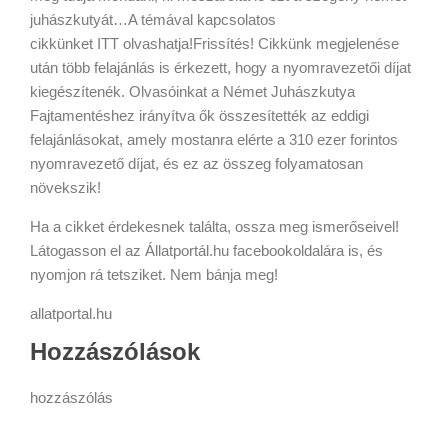
juhászkutyát…A témával kapcsolatos
cikkünket ITT olvashatja!Frissítés! Cikkünk megjelenése
után több felajánlás is érkezett, hogy a nyomravezetői díjat
kiegészítenék. Olvasóinkat a Német Juhászkutya
Fajtamentéshez irányítva ők összesítették az eddigi
felajánlásokat, amely mostanra elérte a 310 ezer forintos
nyomravezető díjat, és ez az összeg folyamatosan
növekszik!
Ha a cikket érdekesnek találta, ossza meg ismerőseivel!
Látogasson el az Állatportál.hu facebookoldalára is, és
nyomjon rá tetsziket. Nem bánja meg!
allatportal.hu
Hozzászólások
hozzászólás