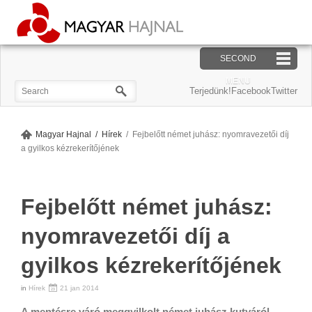
SECOND
MENU
ÁTTÖRŐ
Terjedünk!FacebookTwitter
EP-DOSSZIÉ
A CÉG
MIT AKARUNK?
VIDEÓ
Magyar Hajnal
Hírek
Fejbelőtt német juhász: nyomravezetői díj
LEGALJA
a gyilkos kézrekerítőjének
SZÓRAKOZUNK
JELENTKEZÉS
Fejbelőtt német juhász:
nyomravezetői díj a
gyilkos kézrekerítőjének
in
Hírek
21 jan 2014
A mentésre váró meggyilkolt német juhász kutyáról