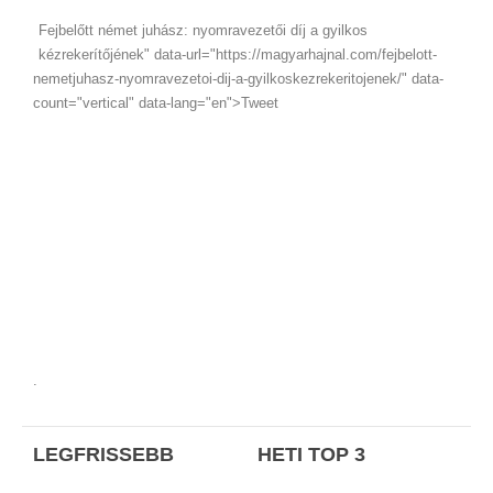
Fejbelőtt német juhász: nyomravezetői díj a gyilkos
kézrekerítőjének" data-url="https://magyarhajnal.com/fejbelott-
nemetjuhasz-nyomravezetoi-dij-a-gyilkoskezrekeritojenek/" data-
count="vertical" data-lang="en">Tweet
.
LEGFRISSEBB
HETI TOP 3