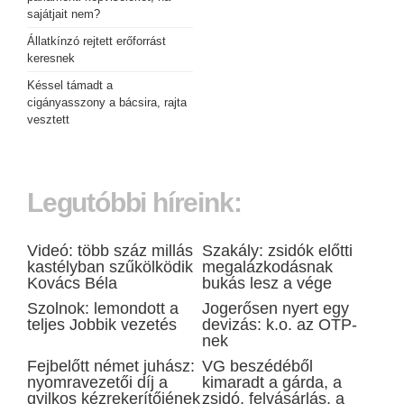
sajátjait nem?
Állatkínzó rejtett erőforrást
keresnek
Késsel támadt a
cigányasszony a bácsira, rajta
vesztett
Legutóbbi híreink:
Videó: több száz millás
Szakály: zsidók előtti
kastélyban szűkölködik
megalázkodásnak
Kovács Béla
bukás lesz a vége
Szolnok: lemondott a
Jogerősen nyert egy
teljes Jobbik vezetés
devizás: k.o. az OTP-
nek
Fejbelőtt német juhász:
VG beszédéből
nyomravezetői díj a
kimaradt a gárda, a
gyilkos kézrekerítőjének
zsidó, felvásárlás, a