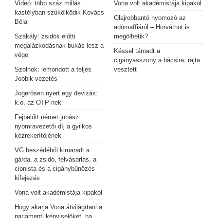
Videó: több száz millás
Vona volt akadémistája kipakol
kastélyban szűkölködik Kovács
Olajrobbantó nyomozó az
Béla
adómaffiáról – Horváthot is
Szakály: zsidók előtti
megölhetik?
megalázkodásnak bukás lesz a
Késsel támadt a
vége
cigányasszony a bácsira, rajta
Szolnok: lemondott a teljes
vesztett
Jobbik vezetés
Jogerősen nyert egy devizás:
k.o. az OTP-nek
Fejbelőtt német juhász:
nyomravezetői díj a gyilkos
kézrekerítőjének
VG beszédéből kimaradt a
gárda, a zsidó, felvásárlás, a
cionista és a cigánybűnözés
kifejezés
Vona volt akadémistája kipakol
Hogy akarja Vona átvilágítani a
parlamenti képviselőket, ha